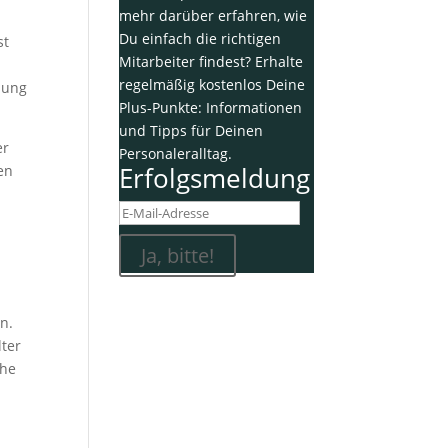
mehr darüber erfahren, wie
Du einfach die richtigen
st
Mitarbeiter findest? Erhalte
regelmäßig kostenlos Deine
hung
Plus-Punkte: Informationen
und Tipps für Deinen
er
Personaleralltag.
Erfolgsmeldung
en
,
Ja, bitte!
en.
lter
che