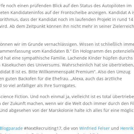
erfe noch einen prüfenden Blick auf den Status des Autopiloten im
iteten Kandidateninfos auf der Frontscheibe anzeigen. Kandidat A i
gorithmus, dass der Kandidat noch im laufenden Projekt in rund 14
rd. Ab dem Zeitpunkt können ihn nicht mehr in seiner Zielerreic
nnen wir im Grunde vernachlässigen. Wissen ist schließlich imm
Zusammenfassung vom Kandidaten B.“ Ein Hologramm des potenziell
 und hat eine sympathische Familie. Lachende Kinder hüpfen durchs
en Käsekuchen des Universums. Wahrscheinlich hat sie übertrieben
ndidat B ist es. Bitte Willkommenspakt Premium“. Also den Umzug
en guten Backofen für die Ehefrau. „Alexa, auch das ärztliche
 viel anfälliger als ihre Surrogates.
Science Fiction. Und noch einmal ja, vielleicht ist es total übertrieb
von der Zukunft machen, wenn wir die Welt doch immer durch den Fi
nd abgesehen von der Marskolonie halte ich alles für eine mögli
 Blogparade
#NextRecruiting17, die von
Winfried Felser
und
Henrik