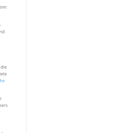
beim
-
ind
 die
iele
che
e
bers