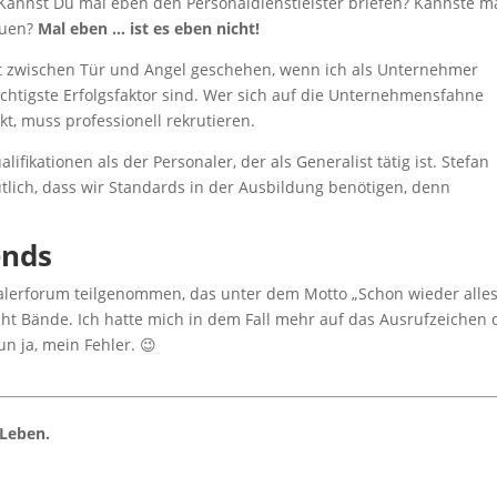
 Kannst Du mal eben den Personaldienstleister briefen? Kannste m
auen?
Mal eben … ist es eben nicht!
cht zwischen Tür und Angel geschehen, wenn ich als Unternehmer
chtigste Erfolgsfaktor sind. Wer sich auf die Unternehmensfahne
kt, muss professionell rekrutieren.
fikationen als der Personaler, der als Generalist tätig ist. Stefan
utlich, dass wir Standards in der Ausbildung benötigen, denn
ends
nalerforum teilgenommen, das unter dem Motto „Schon wieder alle
richt Bände. Ich hatte mich in dem Fall mehr auf das Ausrufzeichen 
un ja, mein Fehler. 😉
 Leben.