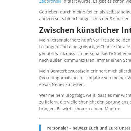
Zaborowski
initiiert wurde. Es gibt es schon v
Getrieben durch meine Rollen als selbständig
andererseits bin ich angesichts der Szenari
Zwischen künstlicher Int
Mein Personalerherz hüpft vor Freude bei den 
Lösungen sind eine großartige Chance für alle 
genutzt wird, dass ich personalisierte Stellen
nach außen kommunizieren. Immer einen Schri
Mein Beraterbewusstsein erinnert mich allerd
Recruitingpraxis noch Lichtjahre von meiner Vi
etwas Neues zu testen.
Wer meinem Blog folgt, weiß, dass es mir wic
zu liefern, die vielleicht nicht den Sprung an
bringen. Es wird schon zu einem Mantra:
Personaler – bewegt Euch und Eure Unte