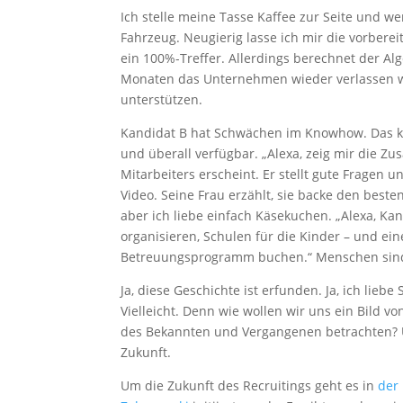
Ich stelle meine Tasse Kaffee zur Seite und w
Fahrzeug. Neugierig lasse ich mir die vorbere
ein 100%-Treffer. Allerdings berechnet der Al
Monaten das Unternehmen wieder verlassen wi
unterstützen.
Kandidat B hat Schwächen im Knowhow. Das kö
und überall verfügbar. „Alexa, zeig mir die 
Mitarbeiters erscheint. Er stellt gute Fragen
Video. Seine Frau erzählt, sie backe den best
aber ich liebe einfach Käsekuchen. „Alexa, Ka
organisieren, Schulen für die Kinder – und ein
Betreuungsprogramm buchen.“ Menschen sind so
Ja, diese Geschichte ist erfunden. Ja, ich liebe 
Vielleicht. Denn wie wollen wir uns ein Bild 
des Bekannten und Vergangenen betrachten? U
Zukunft.
Um die Zukunft des Recruitings geht es in
der