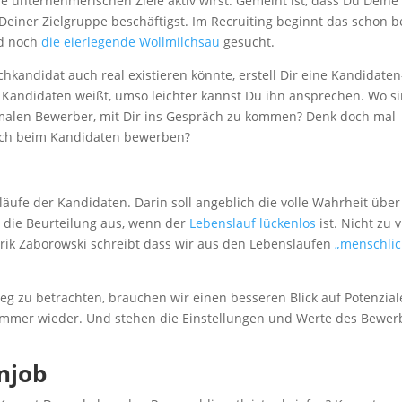
ie unternehmerischen Ziele aktiv wirst. Gemeint ist, dass Du Deine
t Deiner Zielgruppe beschäftigst. Im Recruiting beginnt das schon 
rd noch
die eierlegende Wollmilchsau
gesucht.
hkandidat auch real existieren könnte, erstell Dir eine Kandidaten
 Kandidaten weißt, umso leichter kannst Du ihn ansprechen. Wo s
imalen Bewerber, mit Dir ins Gespräch zu kommen? Denk doch mal
ich beim Kandidaten bewerben?
läufe der Kandidaten. Darin soll angeblich die volle Wahrheit über
t die Beurteilung aus, wenn der
Lebenslauf lückenlos
ist. Nicht zu v
rik Zaborowski schreibt dass wir aus den Lebensläufen
„menschli
weg zu betrachten, brauchen wir einen besseren Blick auf Potenzial
h immer wieder. Und stehen die Einstellungen und Werte des Bewer
enjob