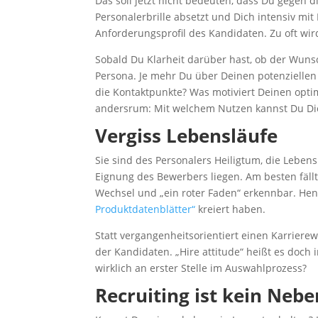
Das soll jetzt nicht bedeuten, dass Du gegen d
Personalerbrille absetzt und Dich intensiv mi
Anforderungsprofil des Kandidaten. Zu oft wi
Sobald Du Klarheit darüber hast, ob der Wunsc
Persona. Je mehr Du über Deinen potenziellen
die Kontaktpunkte? Was motiviert Deinen opt
andersrum: Mit welchem Nutzen kannst Du D
Vergiss Lebensläufe
Sie sind des Personalers Heiligtum, die Lebens
Eignung des Bewerbers liegen. Am besten fäll
Wechsel und „ein roter Faden“ erkennbar. Hen
Produktdatenblätter“
kreiert haben.
Statt vergangenheitsorientiert einen Karriere
der Kandidaten. „Hire attitude“ heißt es doc
wirklich an erster Stelle im Auswahlprozess?
Recruiting ist kein Neb