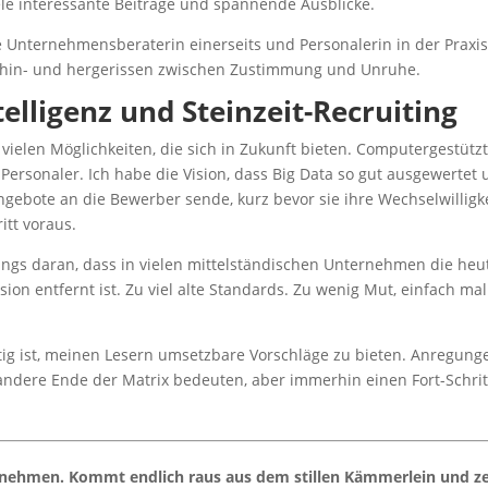
iele interessante Beiträge und spannende Ausblicke.
e Unternehmensberaterin einerseits und Personalerin in der Praxi
en hin- und hergerissen zwischen Zustimmung und Unruhe.
elligenz und Steinzeit-Recruiting
vielen Möglichkeiten, die sich in Zukunft bieten. Computergestütz
Personaler. Ich habe die Vision, dass Big Data so gut ausgewertet
angebote an die Bewerber sende, kurz bevor sie ihre Wechselwilligk
tt voraus.
ings daran, dass in vielen mittelständischen Unternehmen die heu
sion entfernt ist. Zu viel alte Standards. Zu wenig Mut, einfach mal
htig ist, meinen Lesern umsetzbare Vorschläge zu bieten. Anregung
s andere Ende der Matrix bedeuten, aber immerhin einen Fort-Schrit
rnehmen. Kommt endlich raus aus dem stillen Kämmerlein und ze