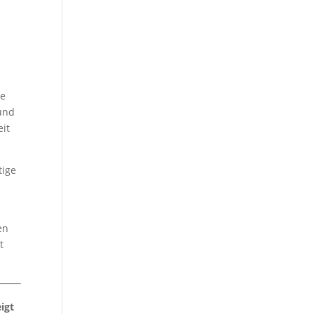
s
te
 und
eit
tige
en
t
igt