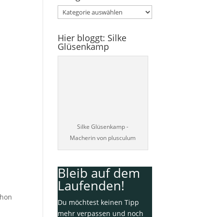
Kategorien
Hier bloggt: Silke
Glüsenkamp
Silke Glüsenkamp -
Macherin von plusculum
Bleib auf dem
Laufenden!
chon
Du möchtest keinen Tipp
mehr verpassen und noch