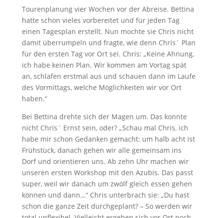
Tourenplanung vier Wochen vor der Abreise. Bettina
hatte schon vieles vorbereitet und für jeden Tag
einen Tagesplan erstellt. Nun mochte sie Chris nicht
damit überrumpeln und fragte, wie denn Chris´ Plan
für den ersten Tag vor Ort sei. Chris: „Keine Ahnung,
ich habe keinen Plan. Wir kommen am Vortag spät
an, schlafen erstmal aus und schauen dann im Laufe
des Vormittags, welche Möglichkeiten wir vor Ort
haben.“
Bei Bettina drehte sich der Magen um. Das konnte
nicht Chris´ Ernst sein, oder? „Schau mal Chris, ich
habe mir schon Gedanken gemacht: um halb acht ist
Frühstück, danach gehen wir alle gemeinsam ins
Dorf und orientieren uns. Ab zehn Uhr machen wir
unseren ersten Workshop mit den Azubis. Das passt
super, weil wir danach um zwölf gleich essen gehen
können und dann…“ Chris unterbrach sie: „Du hast
schon die ganze Zeit durchgeplant? – So werden wir
total unflexibel. Vielleicht ergeben sich vor Ort noch